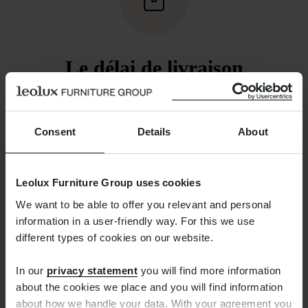
Le délai de livraison
Une livraison le lendemain n’est
malheureusement pas possible. Nous nous
Consent
Details
About
efforçons toutefois de l’expédier dans un délai
d’une semaine. Dès que ce sera le cas, nous
vous enverrons un e-mail qui vous permettra de
Leolux Furniture Group uses cookies
suivre votre envoi.
We want to be able to offer you relevant and personal
information in a user-friendly way. For this we use
different types of cookies on our website.
In our
privacy statement
you will find more information
about the cookies we place and you will find information
about how we handle your data. With your agreement you