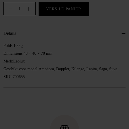
quantité
VERS LE PANIER
de
Double
roulette
Details
pivotante
Ø
Poids:
100 g
35
Dimensions:
48 × 40 × 70 mm
mm
Merk:
Leolux
Geschikt voor model:
Amphora, Doppler, Kilenge, Lapita, Saga, Suva
SKU:
700655