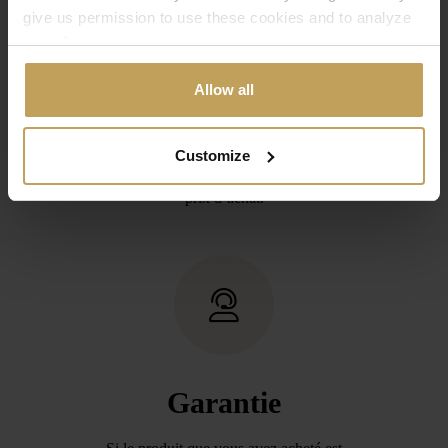
give us permission to use these cookies and to analyze
Retours gratuits
your data.
Vous avez commandé trop d’articles ? Vous
Allow all
n’avez pas trouvé le bon article ? Pas de souci. Il
vous suffit d’envoyer un petit message à notre
service clientèle. Vous nous renvoyez l’article
Customize
dans les 14 jours et nous vous remboursons le
prix d’achat.
Garantie