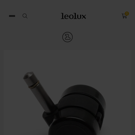
0
Search
for: