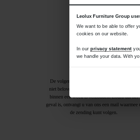
Leolux Furniture Group use
We want to be able to offer y
cookies on our website.
In our
privacy statement
you
we handle your data. With yo
Levertijd
De volgende dag bezorgd kunnen we helaas
niet beloven. We zorgen wel dat de bestelling
binnen een week is verzonden. Zodra dat het
geval is, ontvangt u van ons een mail waarmee 
de zending kunt volgen.