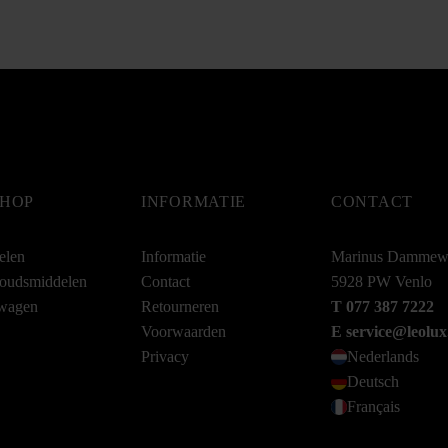
HOP
INFORMATIE
CONTACT
elen
Informatie
Marinus Dammew
oudsmiddelen
Contact
5928 PW Venlo
wagen
Retourneren
T 077 387 7222
Voorwaarden
E service@leolux
Privacy
Nederlands
Deutsch
Français