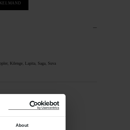
NKELMAND
ler, Kilenge, Lapita, Saga, Suva
About