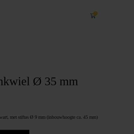
0
nkwiel Ø 35 mm
art, met stiftas Ø 9 mm (inbouwhoogte ca. 45 mm)