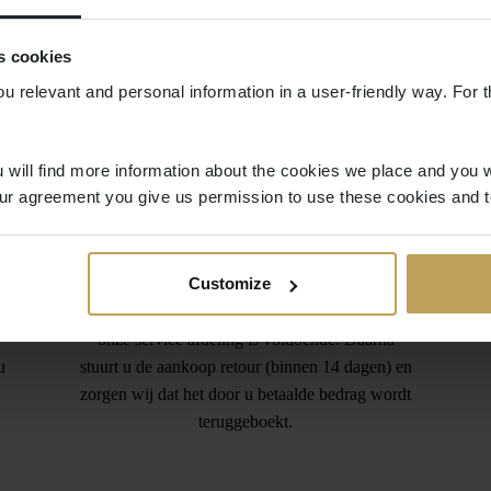
s cookies
ou relevant and personal information in a user-friendly way. For t
 will find more information about the cookies we place and you w
ur agreement you give us permission to use these cookies and t
Gratis retourneren
Customize
Teveel besteld? Het verkeerde product besteld?
Geen probleem. Een kort berichtje aan
onze service afdeling is voldoende. Daarna
u
stuurt u de aankoop retour (binnen 14 dagen) en
zorgen wij dat het door u betaalde bedrag wordt
teruggeboekt.