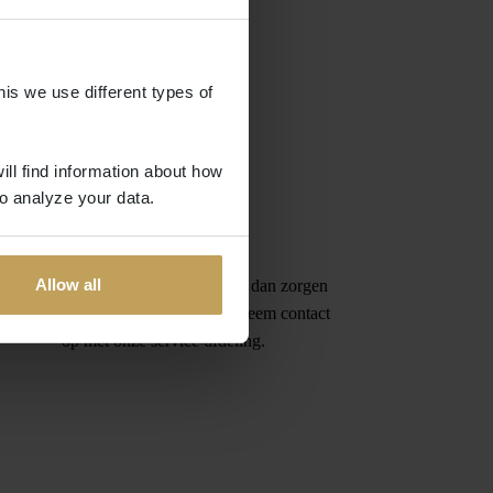
his we use different types of
ill find information about how
o analyze your data.
Garantie
Allow all
Is het gekochte product niet in orde, dan zorgen
wij voor een vervangend product. Neem contact
op met onze service-afdeling.