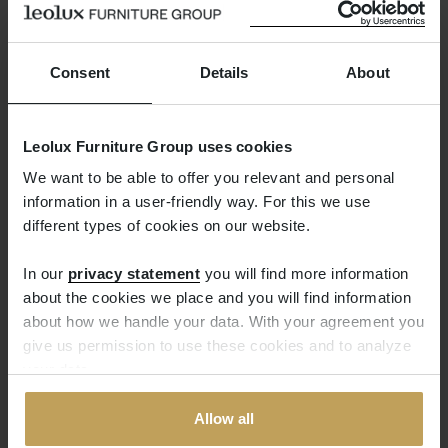
Consent
Details
About
Leolux Furniture Group uses cookies
We want to be able to offer you relevant and personal
information in a user-friendly way. For this we use
different types of cookies on our website.
In our
privacy statement
you will find more information
about the cookies we place and you will find information
Le délai de livraison
about how we handle your data. With your agreement you
give us permission to use these cookies and to analyze
Une livraison le lendemain n’est
your data.
malheureusement pas possible. Nous nous
efforçons toutefois de l’expédier dans un délai
Allow all
d’une semaine. Dès que ce sera le cas, nous