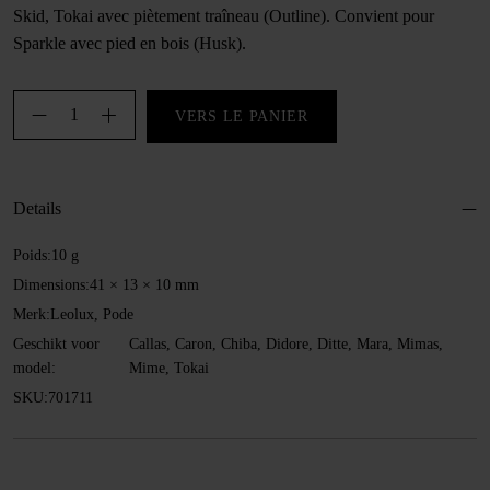
Skid, Tokai avec piètement traîneau (Outline). Convient pour
Sparkle avec pied en bois (Husk).
quantité
VERS LE PANIER
de
Capuchon
en
Details
feutre,
41
Poids:
10 g
mm
Dimensions:
41 × 13 × 10 mm
Merk:
Leolux, Pode
Geschikt voor
Callas, Caron, Chiba, Didore, Ditte, Mara, Mimas,
model:
Mime, Tokai
SKU:
701711