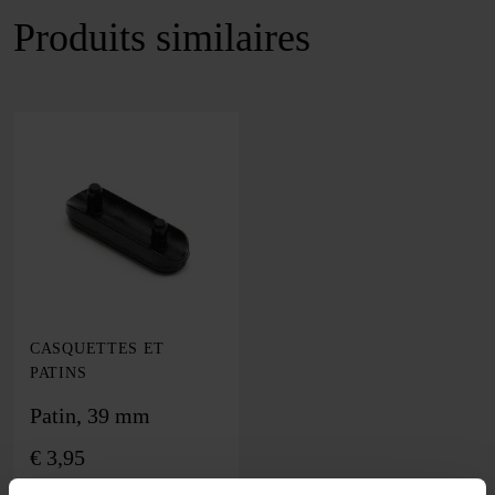
Produits similaires
CASQUETTES ET
PATINS
Patin, 39 mm
€
3,95