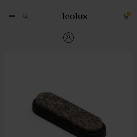
0
Search
for: