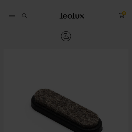
0
Search
for: