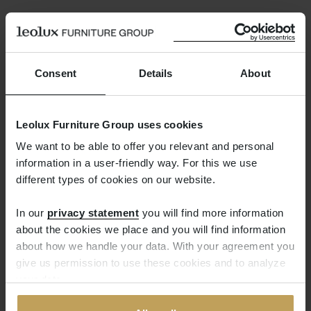
Consent
Details
About
Leolux Furniture Group uses cookies
We want to be able to offer you relevant and personal
Die Lieferzeit
information in a user-friendly way. For this we use
different types of cookies on our website.
Eine Lieferung am nächsten Tag ist leider nicht
In our
privacy statement
you will find more information
möglich. Wir bemühen uns jedoch, Ihre
about the cookies we place and you will find information
Bestellung innerhalb einer Woche zu versenden.
about how we handle your data. With your agreement you
Sobald dies der Fall ist, erhalten Sie von uns
give us permission to use these cookies and to analyze
eine E-Mail, mit der Sie die Sendung verfolgen
your data.
können.