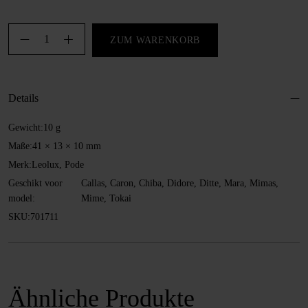
Filzkappe,
ZUM WARENKORB
41
mm
Menge
Details
Gewicht:
10 g
Maße:
41 × 13 × 10 mm
Merk:
Leolux, Pode
Geschikt voor
Callas, Caron, Chiba, Didore, Ditte, Mara, Mimas,
model:
Mime, Tokai
SKU:
701711
Ähnliche Produkte