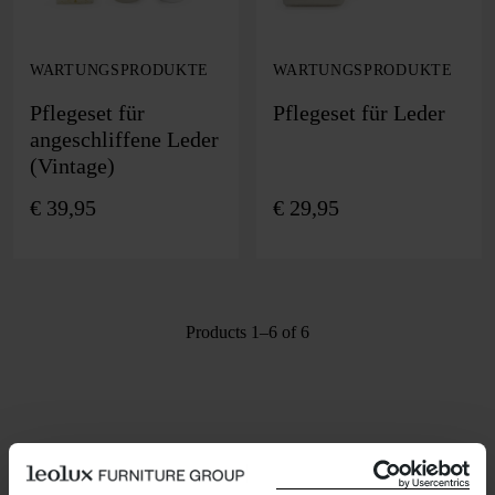
WARTUNGSPRODUKTE
WARTUNGSPRODUKTE
Pflegeset für
Pflegeset für Leder
angeschliffene Leder
(Vintage)
€
39,95
€
29,95
Products 1–6 of 6