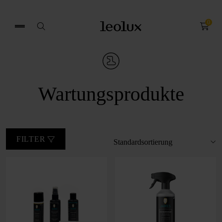
0
Search
for:
Wartungsprodukte
FILTER