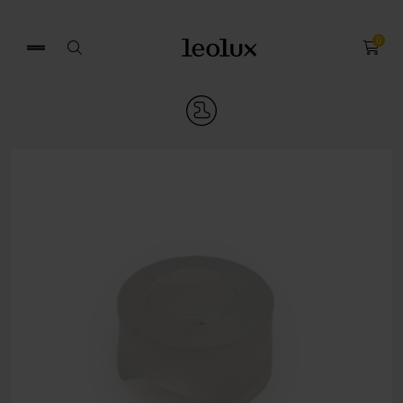
0
Zoek
naar: