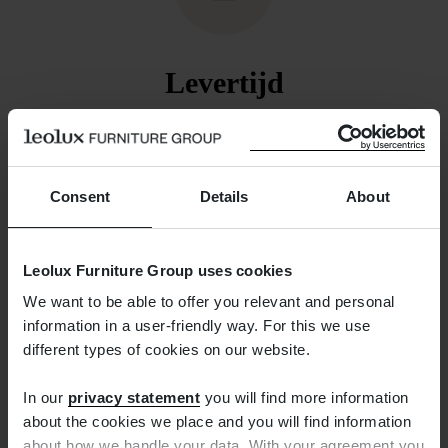
Levertijd
De volgende dag bezorgd kunnen we helaas
niet beloven. We zorgen wel dat de bestelling
binnen een week is verzonden. Zodra dat het
Consent
Details
About
geval is, ontvangt u van ons een mail waarmee u
de zending kunt volgen.
Leolux Furniture Group uses cookies
We want to be able to offer you relevant and personal
information in a user-friendly way. For this we use
different types of cookies on our website.
In our
privacy statement
you will find more information
about the cookies we place and you will find information
Gratis retourneren
about how we handle your data. With your agreement you