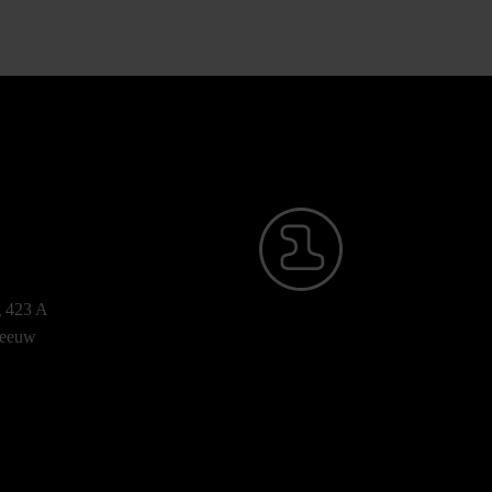
g 423 A
-leeuw