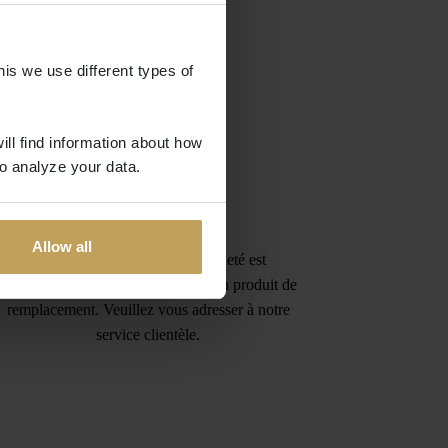
his we use different types of
ill find information about how
o analyze your data.
Garantie
Allow all
Si le produit que vous avez acheté est
défectueux, nous vous fournirons un produit de
remplacement. Veuillez vous adresser à notre
service clientèle.