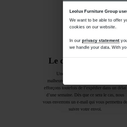
Leolux Furniture Group use
We want to be able to offer y
cookies on our website.
In our
privacy statement
you
we handle your data. With yo
Le délai de livraison
Une livraison le lendemain n’est
malheureusement pas possible. Nous nous
efforçons toutefois de l’expédier dans un délai
d’une semaine. Dès que ce sera le cas, nous
vous enverrons un e-mail qui vous permettra d
suivre votre envoi.