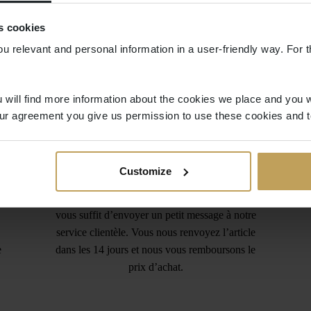
s cookies
ou relevant and personal information in a user-friendly way. For t
 will find more information about the cookies we place and you w
ur agreement you give us permission to use these cookies and t
Retours gratuits
Customize
Vous avez commandé trop d’articles ? Vous
n’avez pas trouvé le bon article ? Pas de souci. Il
vous suffit d’envoyer un petit message à notre
service clientèle. Vous nous renvoyez l’article
e
dans les 14 jours et nous vous remboursons le
prix d’achat.