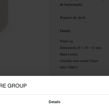
de bouwmarkt.
Rupture de stock
Details
Poids:
3 g
Dimensions:
18 × 18 × 11 mm
Merk:
Leolux
Geschikt voor model:
Volare
SKU:
700871
Details