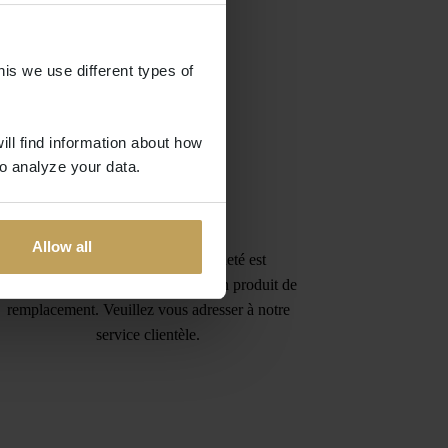
his we use different types of
ill find information about how
o analyze your data.
Garantie
Allow all
Si le produit que vous avez acheté est
défectueux, nous vous fournirons un produit de
remplacement. Veuillez vous adresser à notre
service clientèle.