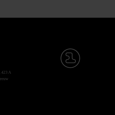
g 423 A
-leeuw