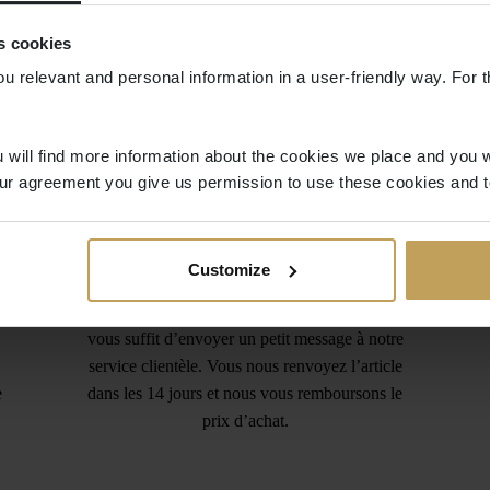
s cookies
ou relevant and personal information in a user-friendly way. For t
 will find more information about the cookies we place and you w
ur agreement you give us permission to use these cookies and t
Retours gratuits
Customize
Vous avez commandé trop d’articles ? Vous
n’avez pas trouvé le bon article ? Pas de souci. Il
vous suffit d’envoyer un petit message à notre
service clientèle. Vous nous renvoyez l’article
e
dans les 14 jours et nous vous remboursons le
prix d’achat.