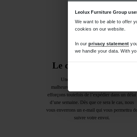
Leolux Furniture Group use
We want to be able to offer y
cookies on our website.
In our
privacy statement
you
we handle your data. With yo
Le délai de livraison
Une livraison le lendemain n’est
malheureusement pas possible. Nous nous
efforçons toutefois de l’expédier dans un délai
d’une semaine. Dès que ce sera le cas, nous
vous enverrons un e-mail qui vous permettra d
suivre votre envoi.