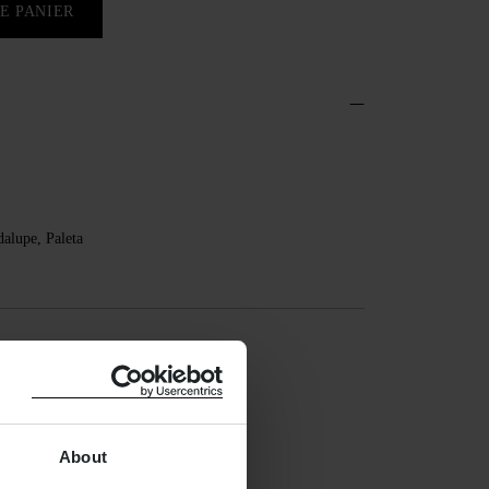
E PANIER
alupe, Paleta
About