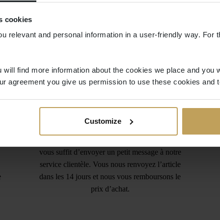
s cookies
ou relevant and personal information in a user-friendly way. For t
 will find more information about the cookies we place and you w
ur agreement you give us permission to use these cookies and t
Retours gratuits
Customize
Vous avez commandé trop d’articles ? Vous
n’avez pas trouvé le bon article ? Pas de souci. Il
vous suffit d’envoyer un petit message à notre
service clientèle. Vous nous renvoyez l’article
e
dans les 14 jours et nous vous remboursons le
prix d’achat.