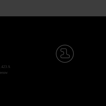
g 423 A
-leeuw