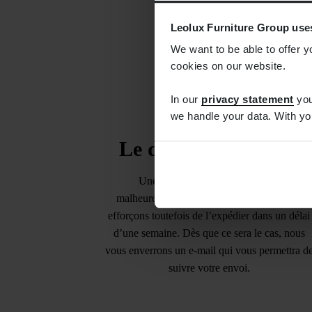
Leolux Furniture Group use
We want to be able to offer y
cookies on our website.
In our
privacy statement
you
we handle your data. With yo
Le délai de livraison
Une livraison le lendemain n’est
malheureusement pas possible. Nous nous
efforçons toutefois de l’expédier dans un délai
d’une semaine. Dès que ce sera le cas, nous
vous enverrons un e-mail qui vous permettra d
suivre votre envoi.