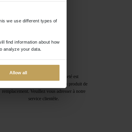
his we use different types of
ill find information about how
o analyze your data.
Garantie
Allow all
Si le produit que vous avez acheté est
défectueux, nous vous fournirons un produit de
remplacement. Veuillez vous adresser à notre
service clientèle.