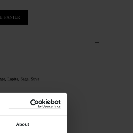
E PANIER
nge, Lapita, Saga, Suva
About