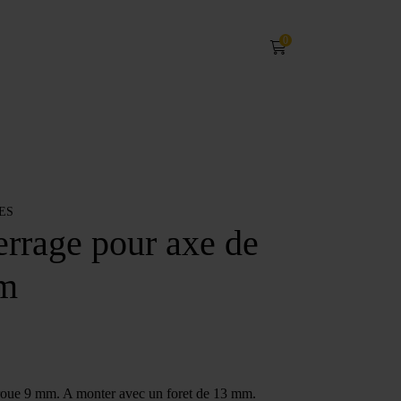
0
ES
errage pour axe de
mm
 roue 9 mm. A monter avec un foret de 13 mm.