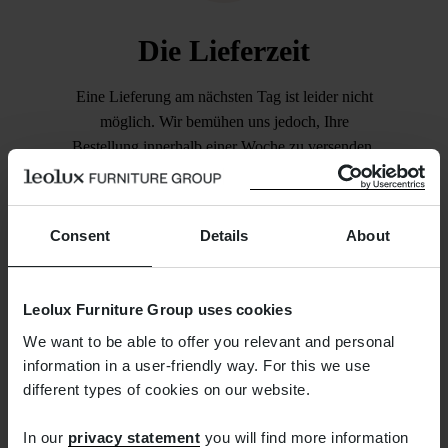
Die Lieferzeit
Eine Lieferung am nächsten Tag ist leider nicht
möglich. Wir bemühen uns jedoch, Ihre
Bestellung innerhalb einer Woche zu versenden.
Sobald dies der Fall ist, erhalten Sie von uns
eine E-Mail, mit der Sie die Sendung verfolgen
können.
Consent
Details
About
Leolux Furniture Group uses cookies
We want to be able to offer you relevant and personal
information in a user-friendly way. For this we use
different types of cookies on our website.
Kostenlose
In our
privacy statement
you will find more information