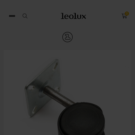
0
Search
for: