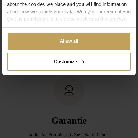
Rücksendung
about the cookies we place and you will find information
about how we handle your data. With your agreement you
Sie haben zu viel bestellt? Sie haben den
give us permission to use these cookies and to analyze
your data.
falschen Artikel bestellt? Kein Problem. Eine
kurze Nachricht an unseren Kundenservice
Allow all
genügt. Sie schicken den Artikel zurück
(innerhalb von 14 Tagen) und wir erstatten
Ihnen den Kaufpreis.
Customize
Garantie
Sollte das Produkt, das Sie gekauft haben,