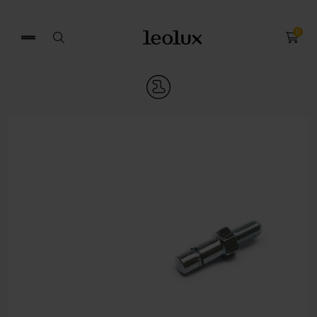
0
Search
for: