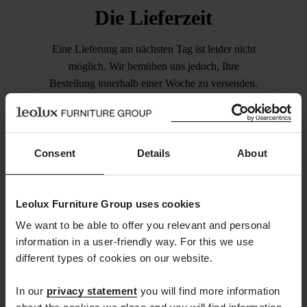
Die Lieferzeit
Eine Lieferung am nächsten Tag ist leider nicht
möglich. Wir bemühen uns jedoch, Ihre
Bestellung innerhalb einer Woche zu versenden.
Sobald dies der Fall ist, erhalten Sie von uns
eine E-Mail, mit der Sie die Sendung verfolgen
können.
Consent
Details
About
Leolux Furniture Group uses cookies
We want to be able to offer you relevant and personal
information in a user-friendly way. For this we use
different types of cookies on our website.
Kostenlose
In our
privacy statement
you will find more information
Rücksendung