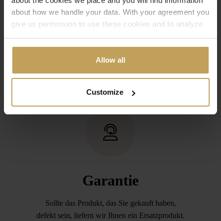
about the cookies we place and you will find information
about how we handle your data. With your agreement you
Sie haben zu viel bestellt? Sie haben den
give us permission to use these cookies and to analyze
falschen Artikel bestellt? Kein Problem. Eine
your data.
kurze Nachricht an unseren Kundenservice
genügt. Sie schicken den Artikel zurück
Allow all
(innerhalb von 14 Tagen) und wir erstatten
Ihnen den Kaufpreis.
Customize
Garantie
Sollte das Produkt, das Sie gekauft haben,
defekt sein, liefern wir Ihnen ein Ersatzprodukt.