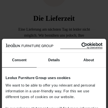
Die Lieferzeit
Eine Lieferung am nächsten Tag ist leider nicht
möglich. Wir bemühen uns jedoch, Ihre
Bestellung innerhalb einer Woche zu versenden.
Sobald dies der Fall ist, erhalten Sie von uns
eine E-Mail, mit der Sie die Sendung verfolgen
können.
Consent
Details
About
Leolux Furniture Group uses cookies
We want to be able to offer you relevant and personal
information in a user-friendly way. For this we use
different types of cookies on our website.