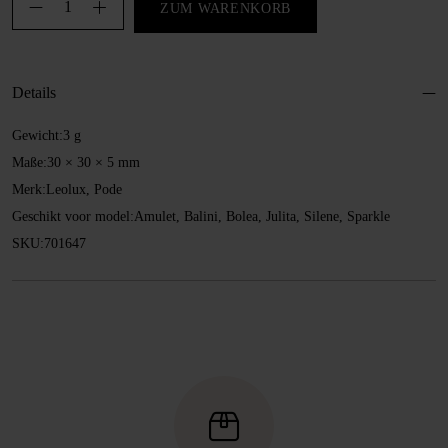
Abdeckkappe,
ZUM WARENKORB
Ø
30
mm
Details
Menge
Gewicht:
3 g
Maße:
30 × 30 × 5 mm
Merk:
Leolux, Pode
Geschikt voor model:
Amulet, Balini, Bolea, Julita, Silene, Sparkle
SKU:
701647