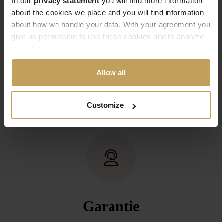
Kostenlose
In our
privacy statement
you will find more information
about the cookies we place and you will find information
Rücksendung
about how we handle your data. With your agreement you
give us permission to use these cookies and to analyze
Sie haben zu viel bestellt? Sie haben den
your data.
falschen Artikel bestellt? Kein Problem. Eine
kurze Nachricht an unseren Kundenservice
Allow all
genügt. Sie schicken den Artikel zurück
(innerhalb von 14 Tagen) und wir erstatten
Ihnen den Kaufpreis.
Customize
Garantie