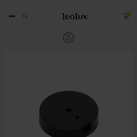
0
Search
for: