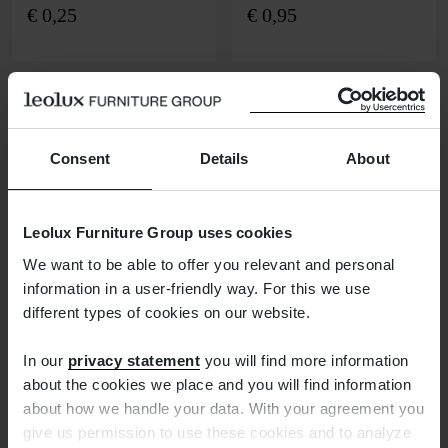
€
0,25
€
0,95
Consent
Details
About
Leolux Furniture Group uses cookies
We want to be able to offer you relevant and personal
information in a user-friendly way. For this we use
different types of cookies on our website.
KAPPEN UND GLEITER
KAPPEN UND GLEITER
In our
privacy statement
you will find more information
Abdeckkappe, Ø 25
Abdeckkappe, Ø 26
about the cookies we place and you will find information
mm
mm
about how we handle your data. With your agreement you
€
0,25
€
0,95
give us permission to use these cookies and to analyze