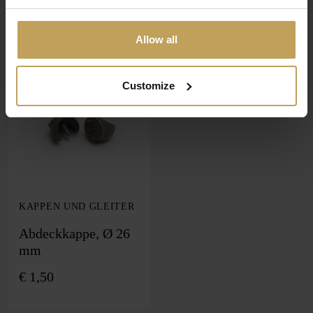
your data.
Allow all
Customize
KAPPEN UND GLEITER
Abdeckkappe, Ø 26
mm
€
1,50