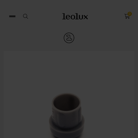
0
Zoek
naar: