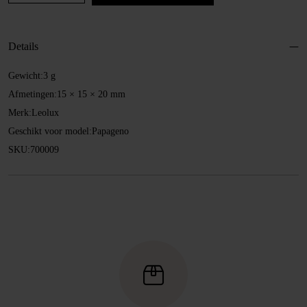
Ø
18
mm
Details
aantal
Gewicht:
3 g
Afmetingen:
15 × 15 × 20 mm
Merk:
Leolux
Geschikt voor model:
Papageno
SKU:
700009