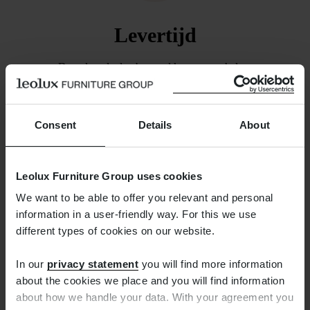
Levertijd
De volgende dag bezorgd kunnen we helaas
niet beloven. We zorgen wel dat de bestelling
binnen een week is verzonden. Zodra dat het
geval is, ontvangt u van ons een mail waarmee u
Consent
Details
About
de zending kunt volgen.
Leolux Furniture Group uses cookies
We want to be able to offer you relevant and personal
information in a user-friendly way. For this we use
different types of cookies on our website.
In our
privacy statement
you will find more information
Gratis retourneren
about the cookies we place and you will find information
about how we handle your data. With your agreement you
Teveel besteld? Het verkeerde product besteld?