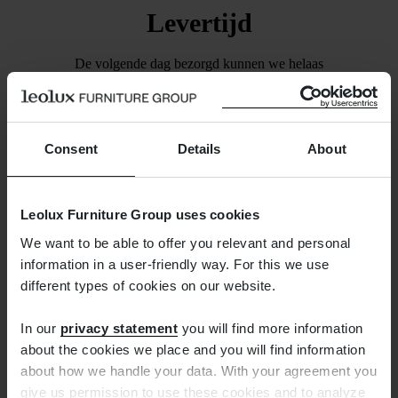
Levertijd
De volgende dag bezorgd kunnen we helaas
niet beloven. We zorgen wel dat de bestelling
binnen een week is verzonden. Zodra dat het
geval is, ontvangt u van ons een mail waarmee u
Consent
Details
About
de zending kunt volgen.
Leolux Furniture Group uses cookies
We want to be able to offer you relevant and personal
information in a user-friendly way. For this we use
different types of cookies on our website.
Gratis retourneren
In our
privacy statement
you will find more information
about the cookies we place and you will find information
about how we handle your data. With your agreement you
Teveel besteld? Het verkeerde product besteld?
give us permission to use these cookies and to analyze
Geen probleem. Een kort berichtje aan