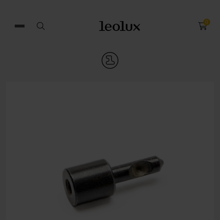
0
Zoek
naar: