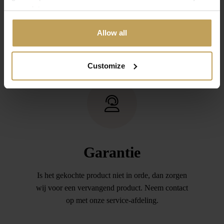
your data.
onze service afdeling is voldoende. Daarna
stuurt u de aankoop retour (binnen 14 dagen) en
Allow all
zorgen wij dat het door u betaalde bedrag wordt
teruggeboekt.
Customize
Garantie
Is het gekochte product niet in orde, dan zorgen
wij voor een vervangend product. Neem contact
op met onze service-afdeling.