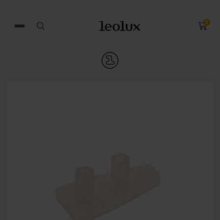
0
Zoek
naar: