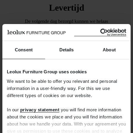
Levertijd
De volgende dag bezorgd kunnen we helaas
niet beloven. We zorgen wel dat de bestelling
binnen een week is verzonden. Zodra dat het
geval is, ontvangt u van ons een mail waarmee u
Consent
Details
About
de zending kunt volgen.
Leolux Furniture Group uses cookies
We want to be able to offer you relevant and personal
information in a user-friendly way. For this we use
different types of cookies on our website.
Gratis retourneren
In our
privacy statement
you will find more information
about the cookies we place and you will find information
about how we handle your data. With your agreement you
Teveel besteld? Het verkeerde product besteld?
give us permission to use these cookies and to analyze
Geen probleem. Een kort berichtje aan