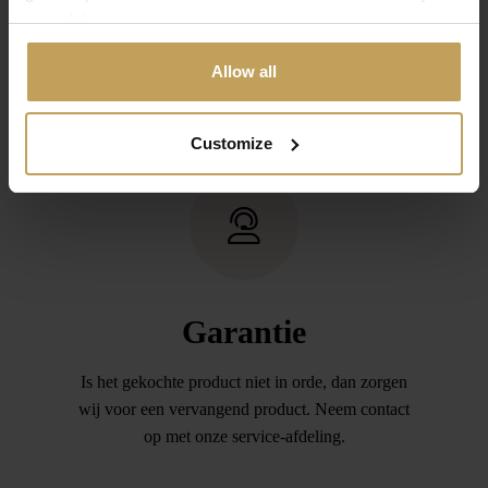
your data.
onze service afdeling is voldoende. Daarna
stuurt u de aankoop retour (binnen 14 dagen) en
Allow all
zorgen wij dat het door u betaalde bedrag wordt
teruggeboekt.
Customize
Garantie
Is het gekochte product niet in orde, dan zorgen
wij voor een vervangend product. Neem contact
op met onze service-afdeling.