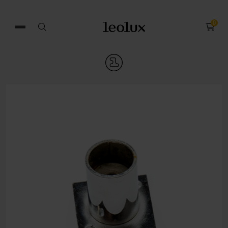
0
Zoek
naar: