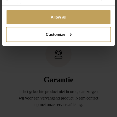
your data.
onze service afdeling is voldoende. Daarna
stuurt u de aankoop retour (binnen 14 dagen) en
Allow all
zorgen wij dat het door u betaalde bedrag wordt
teruggeboekt.
Customize
Garantie
Is het gekochte product niet in orde, dan zorgen
wij voor een vervangend product. Neem contact
op met onze service-afdeling.