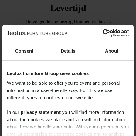
Levertijd
De volgende dag bezorgd kunnen we helaas
niet beloven. We zorgen wel dat de bestelling
binnen een week is verzonden. Zodra dat het
geval is, ontvangt u van ons een mail waarmee u
Consent
Details
About
de zending kunt volgen.
Leolux Furniture Group uses cookies
We want to be able to offer you relevant and personal
information in a user-friendly way. For this we use
different types of cookies on our website.
Gratis retourneren
In our
privacy statement
you will find more information
about the cookies we place and you will find information
about how we handle your data. With your agreement you
Teveel besteld? Het verkeerde product besteld?
give us permission to use these cookies and to analyze
Geen probleem. Een kort berichtje aan