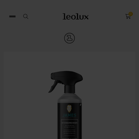
0
Zoek
naar: