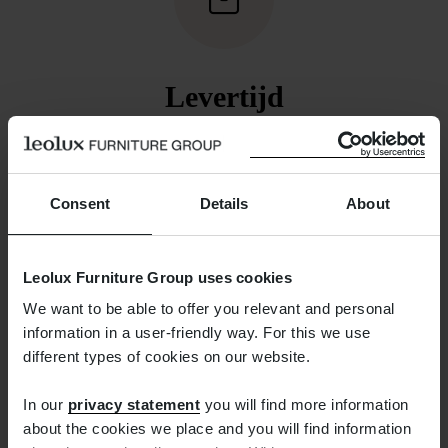
Levertijd
De volgende dag bezorgd kunnen we helaas
niet beloven. We zorgen wel dat de bestelling
binnen een week is verzonden. Zodra dat het
Consent
Details
About
geval is, ontvangt u van ons een mail waarmee u
de zending kunt volgen.
Leolux Furniture Group uses cookies
We want to be able to offer you relevant and personal
information in a user-friendly way. For this we use
different types of cookies on our website.
In our
privacy statement
you will find more information
about the cookies we place and you will find information
Gratis retourneren