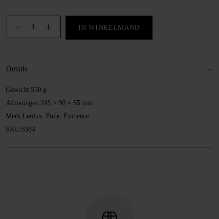
Onderhoudsvloeistof,
IN WINKELMAND
voor
leer
en
Details
stof
aantal
Gewicht:
550 g
Afmetingen:
245 × 90 × 65 mm
Merk:
Leolux, Pode, Évidence
SKU:
8384