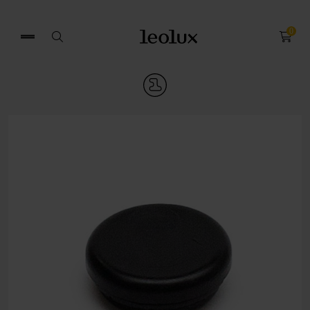
0
Zoek
naar: