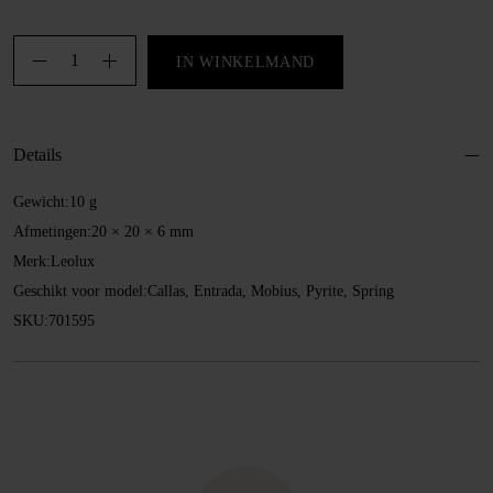
Dop
IN WINKELMAND
(geschikt
voor
vloerbedekking,
Details
karpet)
aantal
Gewicht:
10 g
Afmetingen:
20 × 20 × 6 mm
Merk:
Leolux
Geschikt voor model:
Callas, Entrada, Mobius, Pyrite, Spring
SKU:
701595