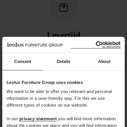
Levertijd
De volgende dag bezorgd kunnen we helaas
niet beloven. We zorgen wel dat de bestelling
Consent
Details
About
binnen een week is verzonden. Zodra dat het
geval is, ontvangt u van ons een mail waarmee u
de zending kunt volgen.
Leolux Furniture Group uses cookies
We want to be able to offer you relevant and personal
information in a user-friendly way. For this we use
different types of cookies on our website.
In our
privacy statement
you will find more information
about the cookies we place and you will find information