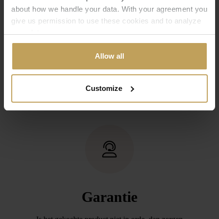
about how we handle your data. With your agreement you
Gratis retourneren
give us permission to use these cookies and to analyze
your data.
Teveel besteld? Het verkeerde product besteld?
Geen probleem. Een kort berichtje aan
Allow all
onze service afdeling is voldoende. Daarna
stuurt u de aankoop retour (binnen 14 dagen) en
zorgen wij dat het door u betaalde bedrag wordt
Customize
teruggeboekt.
Garantie