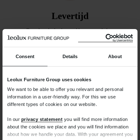
Levertijd
De volgende dag bezorgd kunnen we helaas
niet beloven. We zorgen wel dat de bestelling
binnen een week is verzonden. Zodra dat het
geval is, ontvangt u van ons een mail waarmee u
Consent
Details
About
de zending kunt volgen.
Leolux Furniture Group uses cookies
We want to be able to offer you relevant and personal
information in a user-friendly way. For this we use
different types of cookies on our website.
In our
privacy statement
you will find more information
Gratis retourneren
about the cookies we place and you will find information
about how we handle your data. With your agreement you
Teveel besteld? Het verkeerde product besteld?