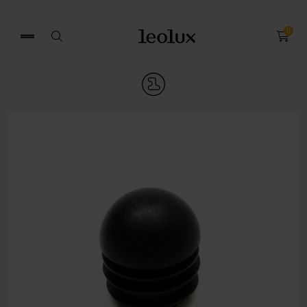
0
Zoek
naar: