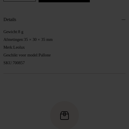
Ø
32
mm
Details
aantal
Gewicht:
8 g
Afmetingen:
35 × 30 × 35 mm
Merk:
Leolux
Geschikt voor model:
Pallone
SKU:
700857