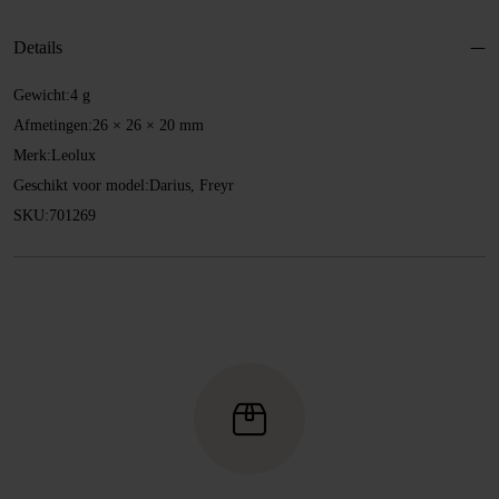
26
mm
Details
aantal
Gewicht:
4 g
Afmetingen:
26 × 26 × 20 mm
Merk:
Leolux
Geschikt voor model:
Darius, Freyr
SKU:
701269