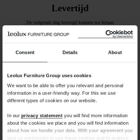
Levertijd
De volgende dag bezorgd kunnen we helaas
niet beloven. We zorgen wel dat de bestelling
binnen een week is verzonden. Zodra dat het
geval is, ontvangt u van ons een mail waarmee u
Consent
Details
About
de zending kunt volgen.
Leolux Furniture Group uses cookies
We want to be able to offer you relevant and personal
information in a user-friendly way. For this we use
different types of cookies on our website.
Gratis retourneren
In our
privacy statement
you will find more information
about the cookies we place and you will find information
about how we handle your data. With your agreement you
Teveel besteld? Het verkeerde product besteld?
give us permission to use these cookies and to analyze
Geen probleem. Een kort berichtje aan