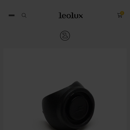
0
Zoek
naar: