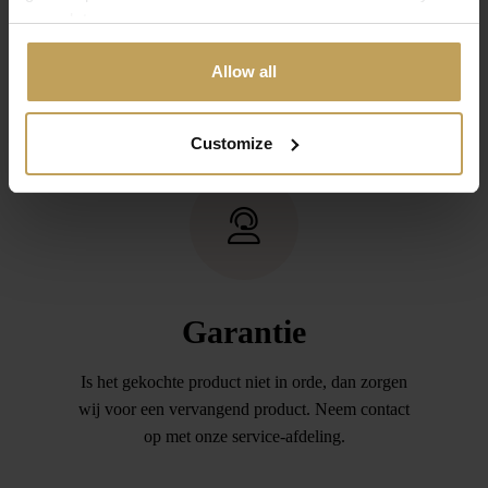
your data.
onze service afdeling is voldoende. Daarna
stuurt u de aankoop retour (binnen 14 dagen) en
Allow all
zorgen wij dat het door u betaalde bedrag wordt
teruggeboekt.
Customize
Garantie
Is het gekochte product niet in orde, dan zorgen
wij voor een vervangend product. Neem contact
op met onze service-afdeling.