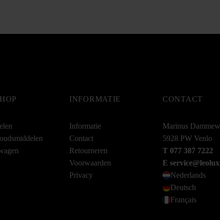
HOP
INFORMATIE
CONTACT
elen
Informatie
Marinus Dammew
oudsmiddelen
Contact
5928 PW Venlo
wagen
Retourneren
T 077 387 7222
Voorwaarden
E service@leolux
Privacy
Nederlands
Deutsch
Français