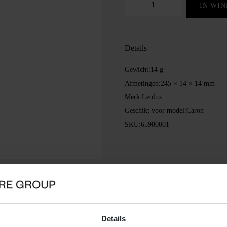
Beschermstrip.
IN WI
Sleeve
buis
aantal
Details
Gewicht:
14 g
Afmetingen:
245 × 14 × 14 mm
Merk:
Leolux
Geschikt voor model:
Caron
SKU:
65980001
Details