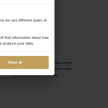
his we use different types of
ill find information about how
o analyze your data.
Garantie
Allow all
Is het gekochte product niet in orde, dan zorgen
wij voor een vervangend product. Neem contact
op met onze service-afdeling.