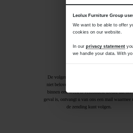
Leolux Furniture Group use
We want to be able to offer y
cookies on our website.
In our
privacy statement
you
we handle your data. With yo
Levertijd
De volgende dag bezorgd kunnen we helaas
niet beloven. We zorgen wel dat de bestelling
binnen een week is verzonden. Zodra dat het
geval is, ontvangt u van ons een mail waarmee 
de zending kunt volgen.