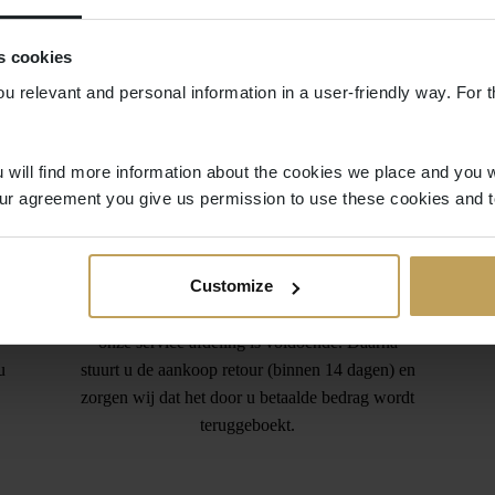
s cookies
ou relevant and personal information in a user-friendly way. For t
 will find more information about the cookies we place and you w
ur agreement you give us permission to use these cookies and t
Gratis retourneren
Customize
Teveel besteld? Het verkeerde product besteld?
Geen probleem. Een kort berichtje aan
onze service afdeling is voldoende. Daarna
u
stuurt u de aankoop retour (binnen 14 dagen) en
zorgen wij dat het door u betaalde bedrag wordt
teruggeboekt.