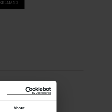
NKELMAND
About