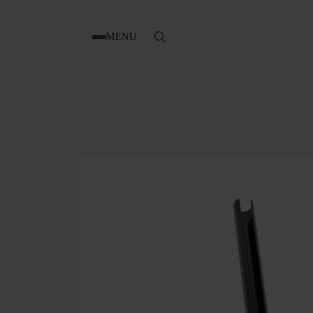
MENU
Zoek
naar: