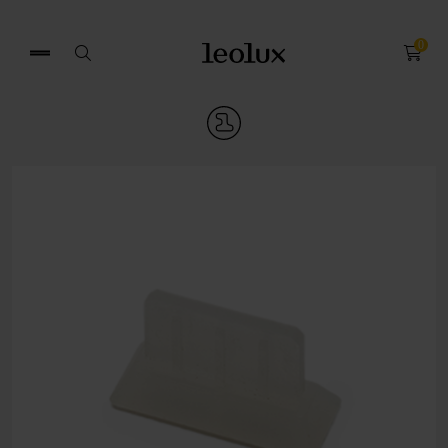
0
Zoek
naar: