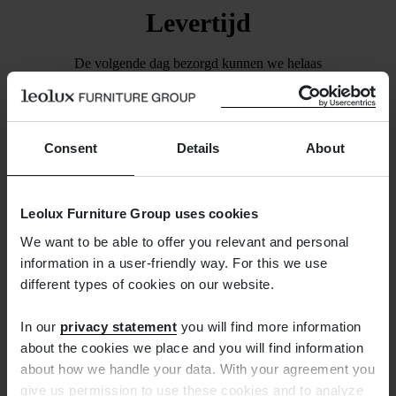
Levertijd
De volgende dag bezorgd kunnen we helaas
niet beloven. We zorgen wel dat de bestelling
binnen een week is verzonden. Zodra dat het
geval is, ontvangt u van ons een mail waarmee u
Consent
Details
About
de zending kunt volgen.
Leolux Furniture Group uses cookies
We want to be able to offer you relevant and personal
information in a user-friendly way. For this we use
different types of cookies on our website.
Gratis retourneren
In our
privacy statement
you will find more information
about the cookies we place and you will find information
about how we handle your data. With your agreement you
Teveel besteld? Het verkeerde product besteld?
give us permission to use these cookies and to analyze
Geen probleem. Een kort berichtje aan