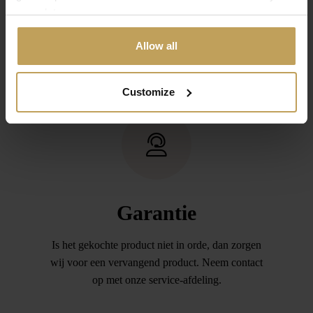
your data.
onze service afdeling is voldoende. Daarna
stuurt u de aankoop retour (binnen 14 dagen) en
Allow all
zorgen wij dat het door u betaalde bedrag wordt
teruggeboekt.
Customize
Garantie
Is het gekochte product niet in orde, dan zorgen
wij voor een vervangend product. Neem contact
op met onze service-afdeling.